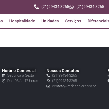
(21)99434-3265
(21)99434-3265
os
Hospitalidade
Unidades
Serviços
Diferenciai
Horário Comercial
Nossos Contatos
Segunda à Sexta
(21)99434-3265
Das 08 às 17 horas
(21)99434-3265
contato@redesenior.com.br