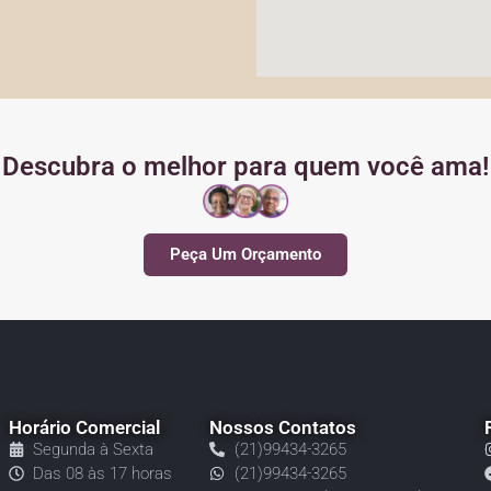
Descubra o melhor para quem você ama!
Peça Um Orçamento
Horário Comercial
Nossos Contatos
Segunda à Sexta
(21)99434-3265
Das 08 às 17 horas
(21)99434-3265