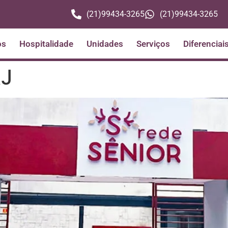
(21)99434-3265
(21)99434-3265
os
Hospitalidade
Unidades
Serviços
Diferenciai
RJ