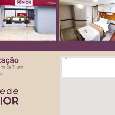
zação
rra da Tijuca
RJ